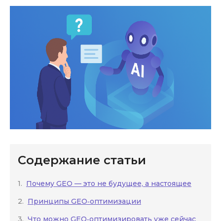
Прайс-листы
8 800 333-11-26
info@fmf.dev
Содержание статьи
Почему GEO — это не будущее, а настоящее
Принципы GEO‑оптимизации
Что можно GEO‑оптимизировать уже сейчас