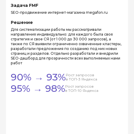
Задача FMF
SEO-продвижение интернет-магазина megafon.ru
Решение
Для систематизации работы мы рассматривали
направления индивидуально: для каждого была своя
стратегия и свое СЯ (от 1 000 до 30 000 запросов), а
также по СЯ выявили ограниченно охваченные кластеры,
разработали предложения по созданию под них новых
страниц и разделов. Отдельно разработали и внедрили
SEO-дашборд для прозрачности всех выполняемых нами
работ
90% → 93%
Рост запросов
в ТОП-3 Яндекса
95% → 98%
Рост запросов
в ТОП-10 Яндекса