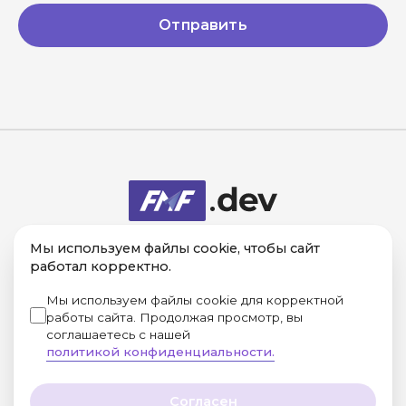
Отправить
Компания в
Мы используем файлы cookie, чтобы сайт
реестре
аккредитованных
работал корректно.
IT-компаний
Мы используем файлы cookie для корректной
8 800 333-11-26
8 (495) 648-64-79
работы сайта. Продолжая просмотр, вы
Реквизиты
соглашаетесь с нашей
Юридическая информация
политикой конфиденциальности.
Конфиденциальность
Согласен
© 1999–2026 FMF