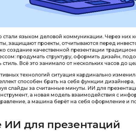
 стали языком деловой коммуникации. Через них 
ты, защищают проекты, отчитываются перед инвест
ко создание качественной презентации традицион
ссом: продумать структуру, оформить дизайн, под
 стиль. Всё это занимало от нескольких часов до це
тивных технологий ситуация кардинально изменил
еллект способен брать на себя функции дизайнера,
руя слайды за считанные минуты. ИИ для презентац
нструмент, а новая модель взаимодействия с инфо
правление, а машина берёт на себя оформление и п
е ИИ для презентаций