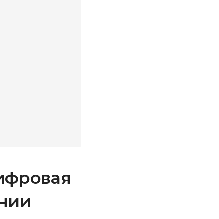
цифровая
ании