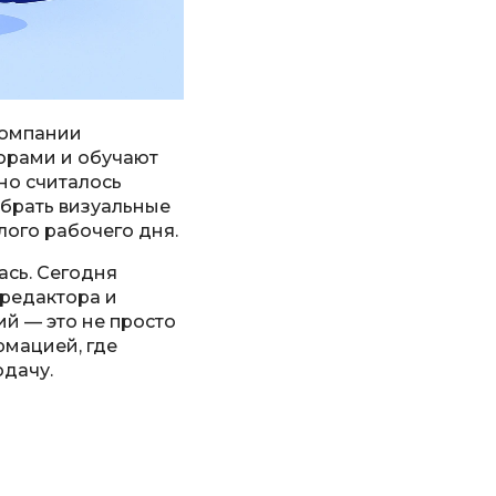
компании
орами и обучают
но считалось
обрать визуальные
лого рабочего дня.
ась. Сегодня
 редактора и
ий — это не просто
рмацией, где
одачу.