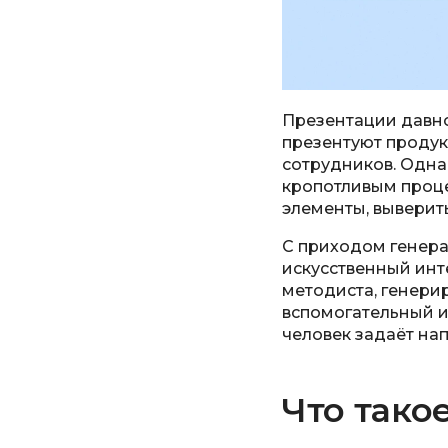
Презентации давно
презентуют продук
сотрудников. Одна
кропотливым проце
элементы, выверить
С приходом генера
искусственный инт
методиста, генери
вспомогательный и
человек задаёт на
Что тако