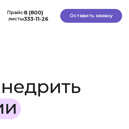
8 (800)
Прайс-
Оставить заявку
333-11-26
листы
внедрить
ии