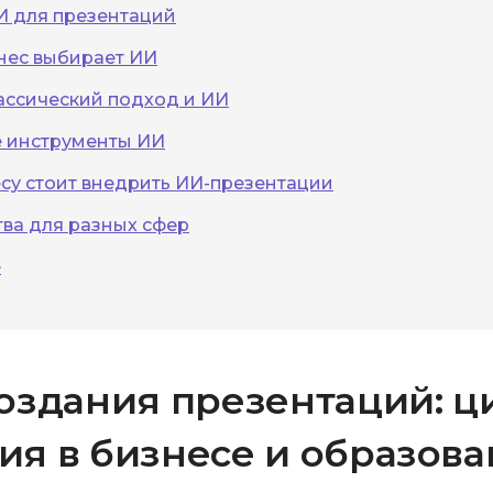
И для презентаций
нес выбирает ИИ
ассический подход и ИИ
 инструменты ИИ
су стоит внедрить ИИ-презентации
ва для разных сфер
е
оздания презентаций: 
я в бизнесе и образов