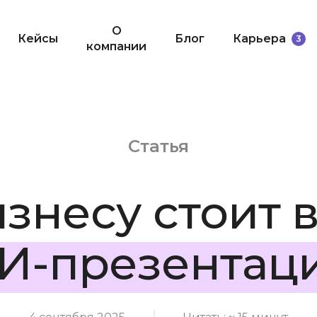
О
Кейсы
Блог
Карьера
3
компании
Статья
изнесу стоит 
И-презентац