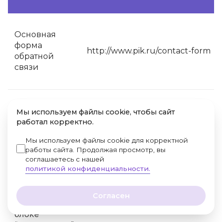
Основная
форма
http://www.pik.ru/contact-form
обратной
связи
Электронное
Мы используем файлы cookie, чтобы сайт
обращение в
работал корректно.
http://www.pik.ru/sales-request
"департамент
Мы используем файлы cookie для корректной
продаж"
работы сайта. Продолжая просмотр, вы
соглашаетесь с нашей
политикой конфиденциальности.
Форма на
промо-
Согласен
http://www.pik.ru/realty/moskovsk
разделе в
oblast/kotelniki/park/flats/
блоке