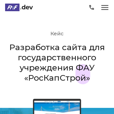
Продукты
Кейс
Услуги
Разработка сайта для
Кейсы
государственного
учреждения
ФАУ
О компании
«РосКапСтрой»
Блог
Карьера
3